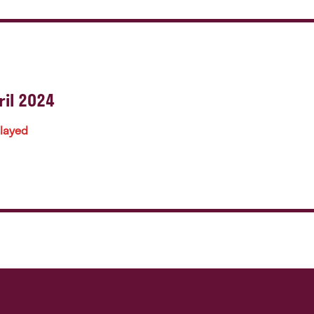
il 2024
played