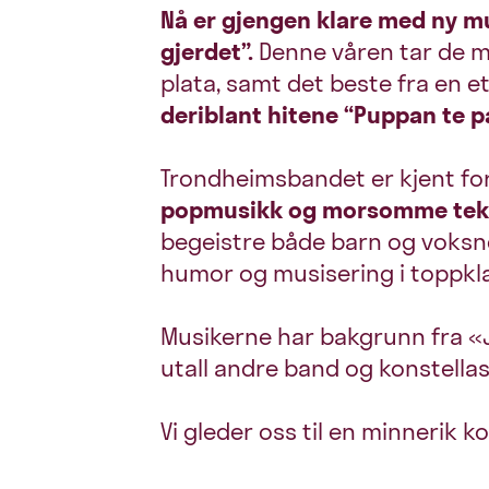
Nå er gjengen klare med ny m
gjerdet”.
Denne våren tar de m
plata, samt det beste fra en e
deriblant hitene
“Puppan te pa
Trondheimsbandet er kjent fo
popmusikk og morsomme teks
begeistre både barn og voksn
humor og musisering i toppk
Musikerne har bakgrunn fra «Jaz
utall andre band og konstella
Vi gleder oss til en minnerik 