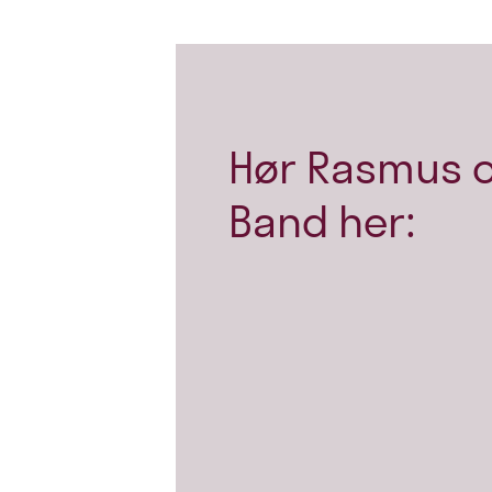
Hør Rasmus o
Band her: