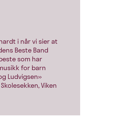
hardt i når vi sier at
dens Beste Band
 beste som har
musikk for barn
 og Ludvigsen»
e Skolesekken, Viken