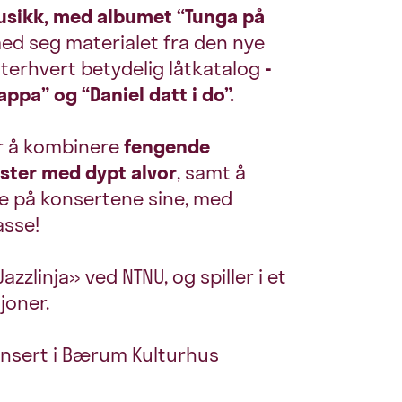
usikk, med albumet “Tunga på
ed seg materialet fra den nye
tterhvert betydelig låtkatalog
-
ppa” og “Daniel datt i do”.
r å kombinere
fengende
ter med dypt alvor
, samt å
e på konsertene sine, med
lasse!
zlinja» ved NTNU, og spiller i et
sjoner.
konsert i Bærum Kulturhus