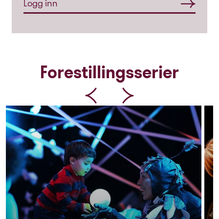
Logg inn
Forestillingsserier
prev
next