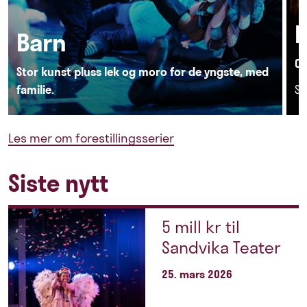
K
Barn
Op
Stor kunst pluss lek og moro for de yngste, med
familie.
Se
Les mer om forestillingsserier
Siste nytt
5 mill kr til
Sandvika Teater
25. mars 2026