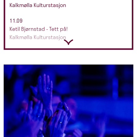
Kalkmølla Kulturstasjon
11.09
Ketil Bjørnstad - Tett på!
Kalkmølla Kulturstasjon
Scroll
12.09
Barn – klassisk og dukketeater
Kalkmølla Kulturstasjon
12.09
Aspaas møter Beethoven
Kalkmølla Kulturstasjon