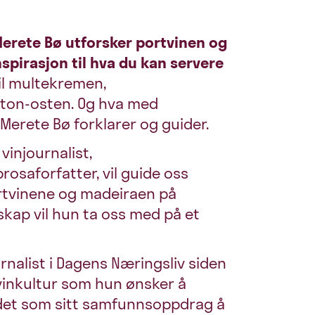
erete Bø utforsker portvinen og
spirasjon til hva du kan servere
il multekremen,
ilton-osten. Og hva med
erete Bø forklarer og guider.
vinjournalist,
saforfatter, vil guide oss
rtvinene og madeiraen på
kap vil hun ta oss med på et
rnalist i Dagens Næringsliv siden
 vinkultur som hun ønsker å
å det som sitt samfunnsoppdrag å