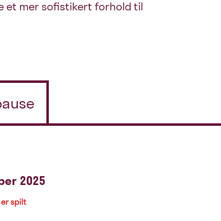
t mer sofistikert forhold til
/pause
ber 2025
er spilt