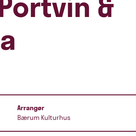
Portvin &
ra
Arrangør
Bærum Kulturhus