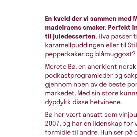
En kveld der vi sammen med M
madeiraens smaker. Perfekt in
til juledesserten.
Hva passer t
karamellpuddingen eller til St
pepperkaker og blåmuggost? M
Merete Bø, en anerkjent norsk 
podkastprogramleder og sakpro
gjennom noen av de beste po
markedet. Med sin store kunns
dypdykk disse hetvinene.
Bø har vært ansatt som vinjou
2007, og har en lidenskap for
formidle til andre. Hun ser p