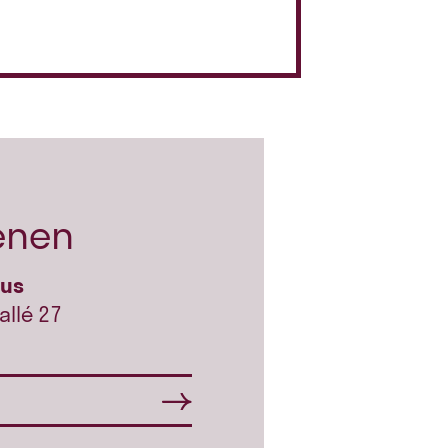
enen
hus
allé 27