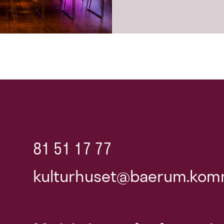
81 51 17 77
kulturhuset@baerum.kom