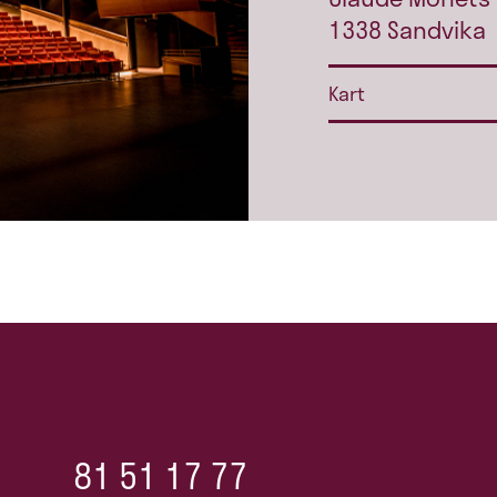
1338 Sandvika
Kart
81 51 17 77