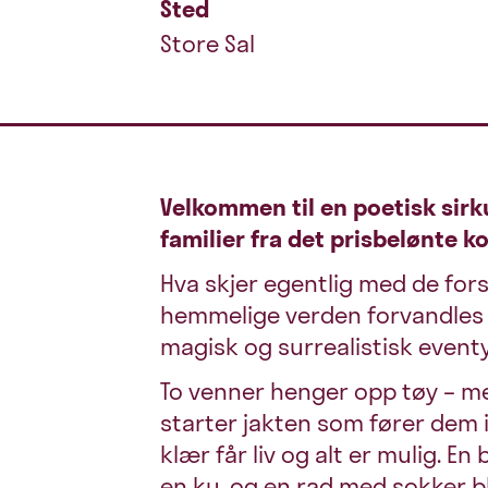
Sted
Store Sal
Velkommen til en poetisk sirku
familier fra det prisbelønte 
Hva skjer egentlig med de for
hemmelige verden forvandles en
magisk og surrealistisk eventy
To venner henger opp tøy – me
starter jakten som fører dem i
klær får liv og alt er mulig. En 
en ku, og en rad med sokker bl