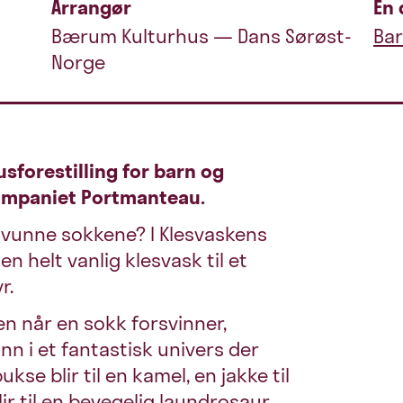
Arrangør
En 
Bærum Kulturhus — Dans Sørøst-
Ba
Norge
sforestilling for barn og
kompaniet Portmanteau.
svunne sokkene? I Klesvaskens
 helt vanlig klesvask til et
r.
n når en sokk forsvinner,
nn i et fantastisk univers der
bukse blir til en kamel, en jakke til
ir til en bevegelig laundrosaur.