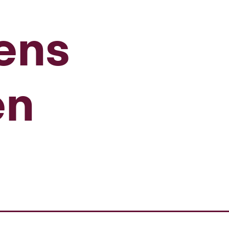
kens
en