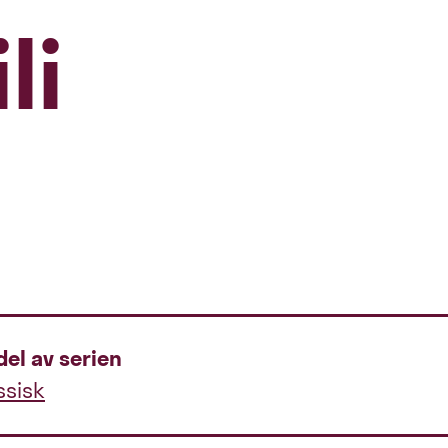
li
del av serien
ssisk