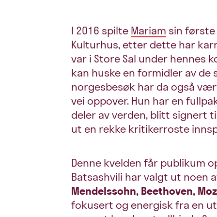
I 2016 spilte
Mariam
sin først
Kulturhus, etter dette har karri
var i Store Sal under hennes k
kan huske en formidler av de 
norgesbesøk har da også vært
vei oppover. Hun har en fullp
deler av verden, blitt signert t
ut en rekke kritikerroste innspi
Denne kvelden får publikum o
Batsashvili har valgt ut noen 
Mendelssohn, Beethoven, Mo
fokusert og energisk fra en u