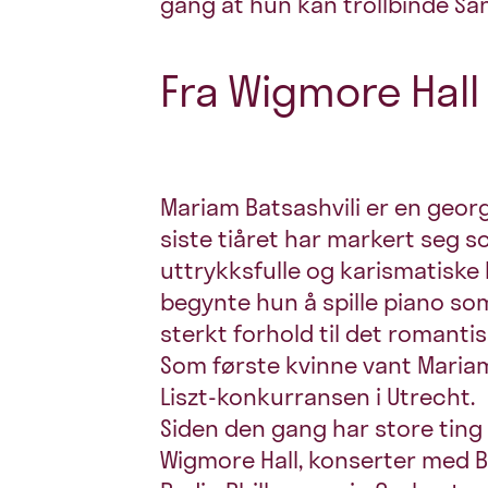
gang at hun kan trollbinde S
Fra Wigmore Hall t
Mariam Batsashvili er en georg
siste tiåret har markert seg 
uttrykksfulle og karismatiske kl
begynte hun å spille piano som 
sterkt forhold til det romanti
Som første kvinne vant Mariam 
Liszt-konkurransen i Utrecht.
Siden den gang har store ting 
Wigmore Hall, konserter med 