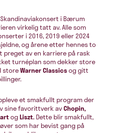
e Skandinaviakonsert i Bærum
eren virkelig tatt av. Alle som
onserter i 2016, 2019 eller 2024
sjeldne, og årene etter hennes to
 preget av en karriere på rask
akket turnéplan som dekker store
il store
Warner Classics
og gitt
llinger.
ppleve et smakfullt program der
av sine favorittverk av
Chopin,
zart
og
Liszt.
Dette blir smakfullt,
tøver som har bevist gang på