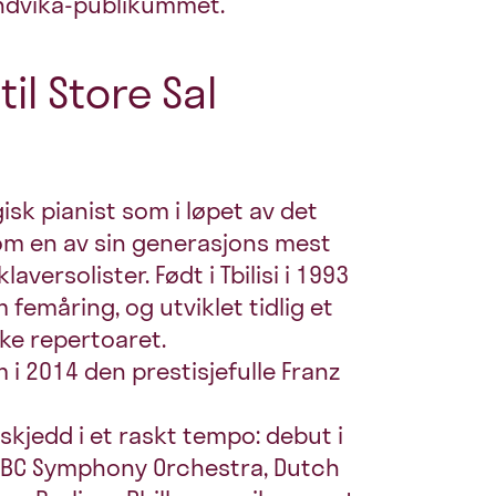
andvika-publikummet.
il Store Sal
isk pianist som i løpet av det
som en av sin generasjons mest
aversolister. Født i Tbilisi i 1993
femåring, og utviklet tidlig et
ske repertoaret.
i 2014 den prestisjefulle Franz
skjedd i et raskt tempo: debut i
BBC Symphony Orchestra, Dutch