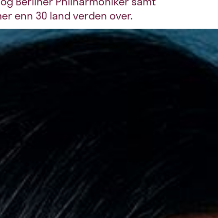
og Berliner Philharmoniker samt
mer enn 30 land verden over.