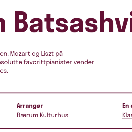
 Batsashvi
n, Mozart og Liszt på
olutte favorittpianister vender
es.
Arrangør
En 
Bærum Kulturhus
Kla