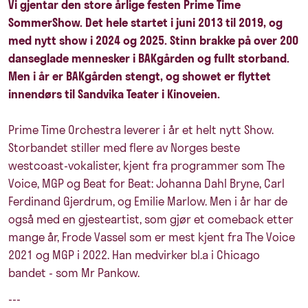
Vi gjentar den store årlige festen Prime Time
SommerShow. Det hele startet i juni 2013 til 2019, og
med nytt show i 2024 og 2025. Stinn brakke på over 200
danseglade mennesker i BAKgården og fullt storband.
Men i år er BAKgården stengt, og showet er flyttet
innendørs til Sandvika Teater i Kinoveien.
Prime Time Orchestra leverer i år et helt nytt Show.
Storbandet stiller med flere av Norges beste
westcoast-vokalister, kjent fra programmer som The
Voice, MGP og Beat for Beat: Johanna Dahl Bryne, Carl
Ferdinand Gjerdrum, og Emilie Marlow. Men i år har de
også med en gjesteartist, som gjør et comeback etter
mange år, Frode Vassel som er mest kjent fra The Voice
2021 og MGP i 2022. Han medvirker bl.a i Chicago
bandet - som Mr Pankow.
---