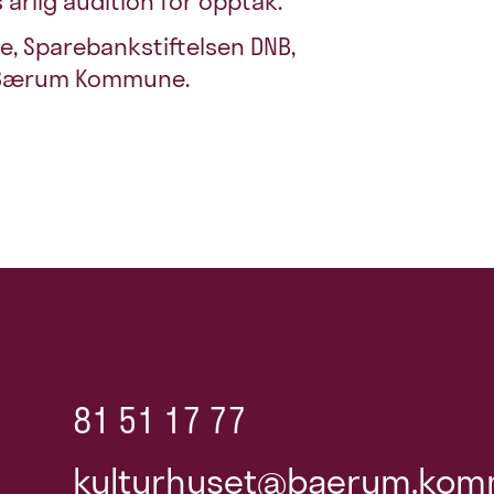
 årlig audition for opptak.
ge, Sparebankstiftelsen DNB,
 Bærum Kommune.
81 51 17 77
kulturhuset@baerum.kom