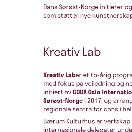
Dans Sørøst-Norge initierer og
som støtter nye kunstnerskap
Kreativ Lab
K
reativ La
b
er et to-
årig progr
med fokus på veiledning og ne
initiert av
CODA Oslo Internati
Sørøst-Norge
i 2017, og arra
regionale sentra for dans i hel
Bærum Kulturhus er vertskap 
internasjonale delegater und