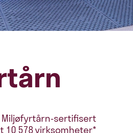
rtårn
iljøfyrtårn-sertifisert
 alt 10 578 virksomheter*