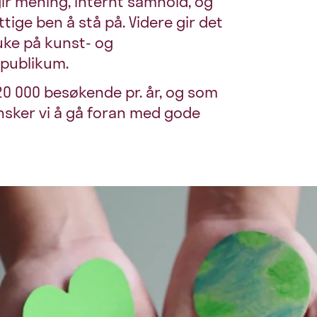
ir mening, internt samhold, og
ige ben å stå på. Videre gir det
uke på kunst- og
r publikum.
0 000 besøkende pr. år, og som
nsker vi å gå foran med gode