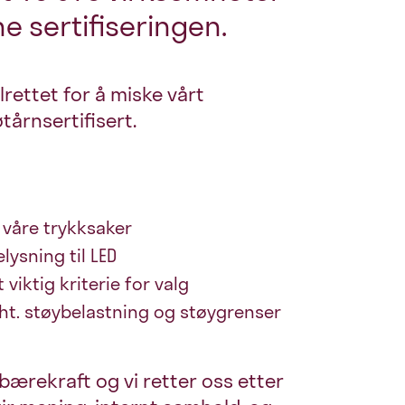
e sertifiseringen.
ettet for å miske vårt
øtårnsertifisert.
 våre trykksaker
lysning til LED
 viktig kriterie for valg
mht. støybelastning og støygrenser
ærekraft og vi retter oss etter