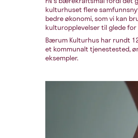
FN's bærekraftsmål fordi det g
kulturhuset flere samfunnsnytt
bedre økonomi, som vi kan br
kulturopplevelser til glede fo
Bærum Kulturhus har rundt 12
et kommunalt tjenestested, ø
eksempler.